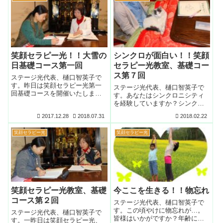
笑顔セラピー光！！大雪の
シンクロが面白い！！笑顔
日基礎コース第一回
セラピー光教室、基礎コー
ス第７回
ステージ光代表、樋口智英子で
す。昨日は笑顔セラピー光第一
ステージ光代表、樋口智英子で
回基礎コースを開催いたしまし
す。あなたはシンクロニシティ
た。大雪の日でよく来て下さっ
を経験していますか？シンクロ
たと思います。「初めて聞く事
ニシティを経験し始めると運気
2017.12.28
2018.07.31
2018.02.22
ばかりで、頭の中がごちゃごち
が上がってきた証拠です。あな
ゃしていますが、一度家で整理
たも笑顔セラピー光セミナーを
してみます。」とおっしゃって
笑顔セラピー光
笑顔セラピー光
受講して物の考え方や見方を変
いました。勉強熱心な方です
え、シンクロニシティを経験し
よ。
てみませんか？
笑顔セラピー光教室、基礎
今ここを生きる！！物忘れ
コース第２回
ステージ光代表、樋口智英子で
す。この頃やけに物忘れが…。
ステージ光代表、樋口智英子で
皆様はいかがですか？年齢によ
す。一昨日は笑顔セラピー光、