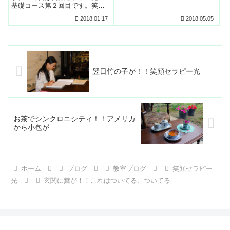
るものでしょうか？あれこれ考
基礎コース第２回目です。笑顔
えております。
セラピー光教室は即効性のある
2018.01.17
2018.05.05
セミナーでご自分の人生を変え
てしまう方がとても多いです。
内容はご自身で経験して初めて
理解できる部分が多いので、な
かなかうまく伝えられません。
是非１度お越し下さいね。
翌日竹の子が！！笑顔セラピー光
お茶でシンクロニシティ！！アメリカ
から小包が
ホーム
ブログ
教室ブログ
笑顔セラピー
光
玄関に糞が！！これはついてる、ついてる