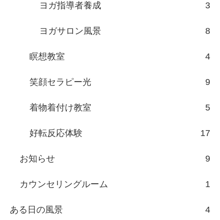
ヨガ指導者養成
3
ヨガサロン風景
8
瞑想教室
4
笑顔セラピー光
9
着物着付け教室
5
好転反応体験
17
お知らせ
9
カウンセリングルーム
1
ある日の風景
4