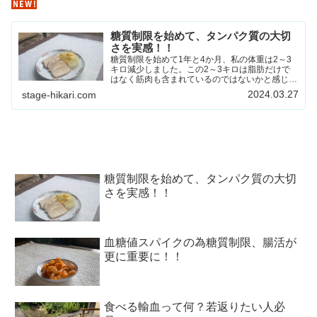
糖質制限を始めて、タンパク質の大切
さを実感！！
糖質制限を始めて1年と4か月、私の体重は2～3
キロ減少しました。この2～3キロは脂肪だけで
はなく筋肉も含まれているのではないかと感じる
程、疲労感を感じる時がありました。「これはや
2024.03.27
stage-hikari.com
ばい～」と危機感を感じた私は、それから積極的
にたんぱく質摂取を心がける様になりました。
糖質制限を始めて、タンパク質の大切
さを実感！！
血糖値スパイクの為糖質制限、腸活が
更に重要に！！
食べる輸血って何？若返りたい人必