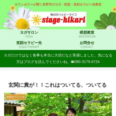
カウンセラーが開く長野市のヨガ・瞑想・笑顔セラピー光教室
ヨガサロン
瞑想教室
YOGA
MEDITATION
笑顔セラピー光
お問合せ
EGAO-THERAPY
CONTACT
ヨガだけではなく食事も本当に大切だなと実感しました。気になる
方はブログを読んでくださいね。☎080-3179-6724
玄関に糞が！！これはついてる、ついてる
笑顔セラピー光