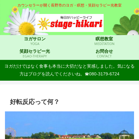
カウンセラーが開く長野市のヨガ・瞑想・笑顔セラピー光教室
ヨガサロン
瞑想教室
YOGA
MEDITATION
笑顔セラピー光
お問合せ
EGAO-THERAPY
CONTACT
ヨガだけではなく食事も本当に大切だなと実感しました。気になる
方はブログを読んでくださいね。☎080-3179-6724
好転反応って何？